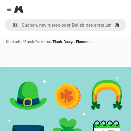
Magnific
Close menu
Nach B
Startseite
/
Stock
/
Vektoren
/
Flach-Design-Element…