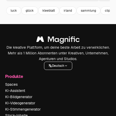
luck
glück
kleeblatt
irland
sammlung
clipart 
Die kreative Plattform, um deine beste Arbeit zu verwirklichen.
Mehr als 1 Million Abonnenten unter Kreativen, Unternehmen,
Agenturen und Studios.
Deutsch
Produkte
Spaces
KI-Assistent
KI-Bildgenerator
KI-Videogenerator
KI-Stimmengenerator
Stock-Inhalte