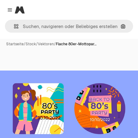
Magnific
Close menu
Nach B
Startseite
/
Stock
/
Vektoren
/
Flache 80er-Mottopar…