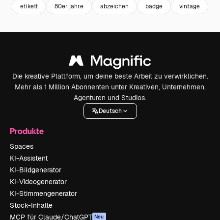
etikett
80er jahre
abzeichen
badge
vintage
e
Die kreative Plattform, um deine beste Arbeit zu verwirklichen.
Mehr als 1 Million Abonnenten unter Kreativen, Unternehmen,
Agenturen und Studios.
Deutsch
Produkte
Spaces
KI-Assistent
KI-Bildgenerator
KI-Videogenerator
KI-Stimmengenerator
Stock-Inhalte
MCP für Claude/ChatGPT
Neu