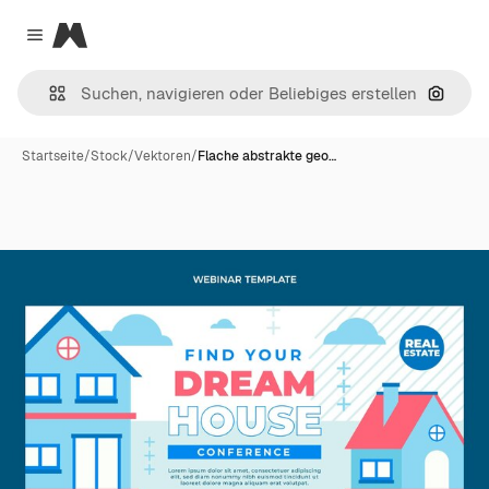
Magnific
Close menu
Nach B
Startseite
/
Stock
/
Vektoren
/
Flache abstrakte geo…