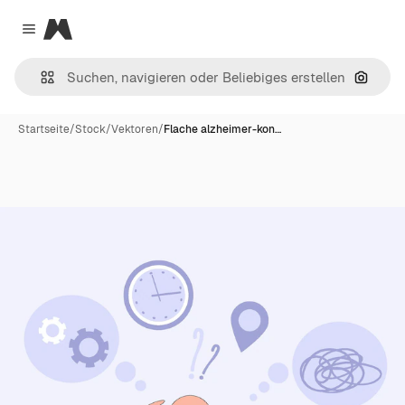
Magnific
Close menu
Nach B
Startseite
/
Stock
/
Vektoren
/
Flache alzheimer-kon…