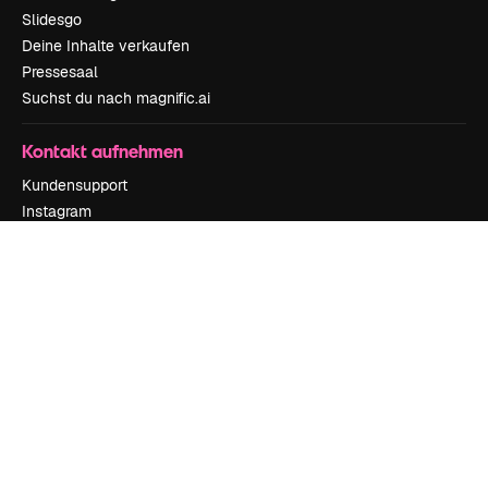
Slidesgo
Deine Inhalte verkaufen
Pressesaal
Suchst du nach magnific.ai
Kontakt aufnehmen
Kundensupport
Instagram
YouTube
LinkedIn
TikTok
Discord
X
Reddit
Copyright © 2010-
2026
Freepik Company S.L.U.
Alle Rechte vorbehalten
.