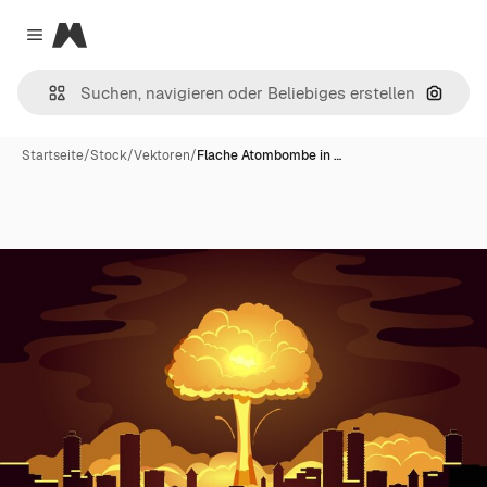
Magnific
Close menu
Nach B
Startseite
/
Stock
/
Vektoren
/
Flache Atombombe in …