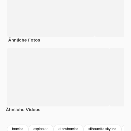
Ähnliche Fotos
Ähnliche Videos
Premium
Premium
Generiert von KI
Premium
Premium
bombe
explosion
atombombe
silhouette skyline
si