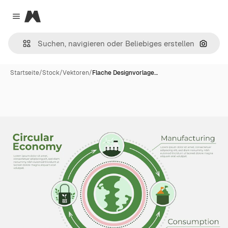
Magnific
Close menu
Nach B
Startseite
/
Stock
/
Vektoren
/
Flache Designvorlage…