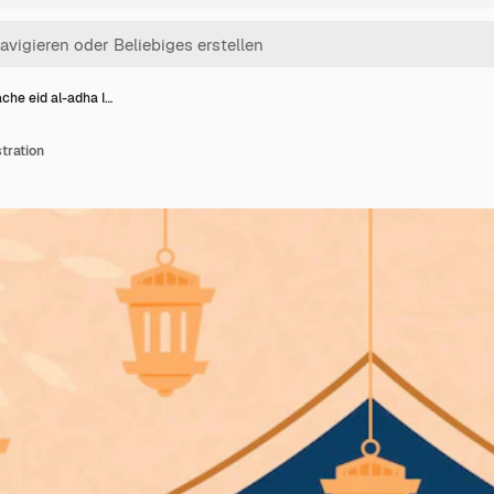
ache eid al-adha I…
stration