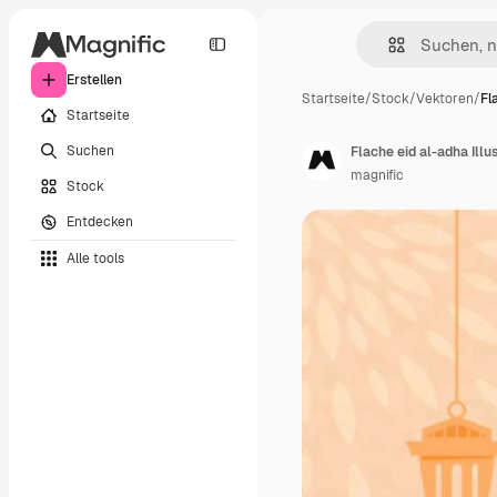
Erstellen
Startseite
/
Stock
/
Vektoren
/
Fl
Startseite
Suchen
Flache eid al-adha Illu
magnific
Stock
Entdecken
Alle tools