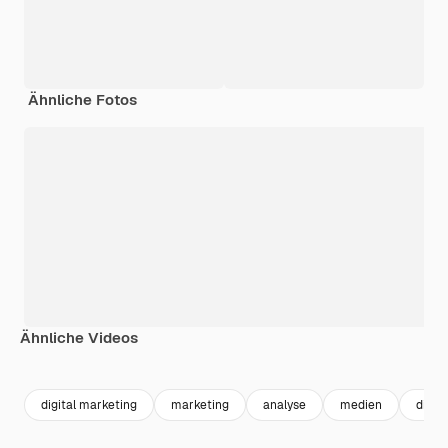
Ähnliche Fotos
Ähnliche Videos
Premium
Premium
Premium
Premium
digital marketing
marketing
analyse
medien
digit