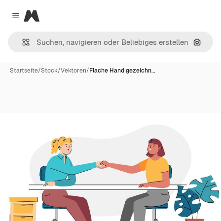
Magnific
Close menu
Nach B
Startseite
/
Stock
/
Vektoren
/
Flache Hand gezeichn…