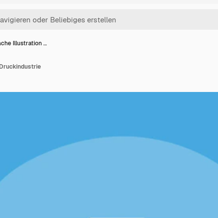
ache Illustration …
 Druckindustrie