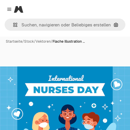
Magnific
Close menu
Nach B
Startseite
/
Stock
/
Vektoren
/
Flache Illustration …