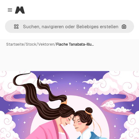
Magnific
Close menu
Nach B
Startseite
/
Stock
/
Vektoren
/
Flache Tanabata-Illu…