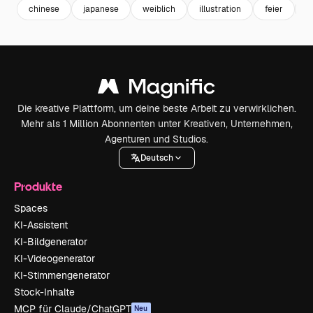
chinese
japanese
weiblich
illustration
feier
c
Die kreative Plattform, um deine beste Arbeit zu verwirklichen.
Mehr als 1 Million Abonnenten unter Kreativen, Unternehmen,
Agenturen und Studios.
Deutsch
Produkte
Spaces
KI-Assistent
KI-Bildgenerator
KI-Videogenerator
KI-Stimmengenerator
Stock-Inhalte
MCP für Claude/ChatGPT
Neu