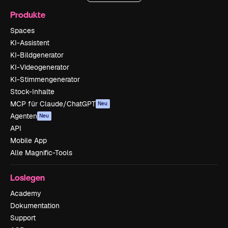
Produkte
Spaces
KI-Assistent
KI-Bildgenerator
KI-Videogenerator
KI-Stimmengenerator
Stock-Inhalte
MCP für Claude/ChatGPT
Neu
Agenten
Neu
API
Mobile App
Alle Magnific-Tools
Loslegen
Academy
Dokumentation
Support