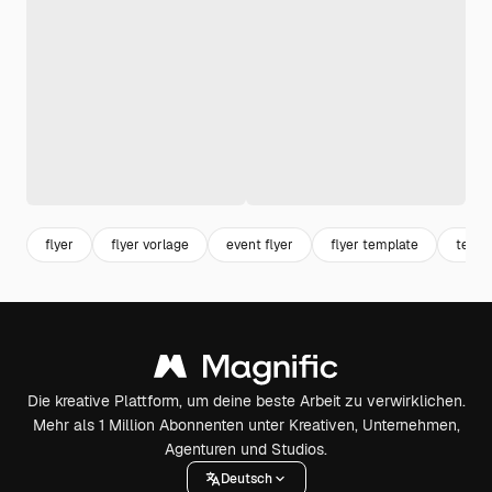
flyer
flyer vorlage
event flyer
flyer template
templ
Die kreative Plattform, um deine beste Arbeit zu verwirklichen.
Mehr als 1 Million Abonnenten unter Kreativen, Unternehmen,
Agenturen und Studios.
Deutsch