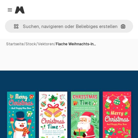
Magnific
Close menu
Nach B
Startseite
/
Stock
/
Vektoren
/
Flache Weihnachts-In…