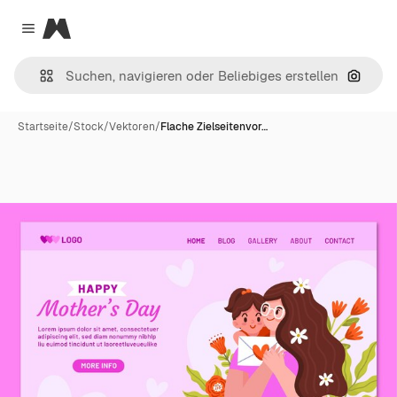
Magnific
Close menu
Nach B
Startseite
/
Stock
/
Vektoren
/
Flache Zielseitenvor…