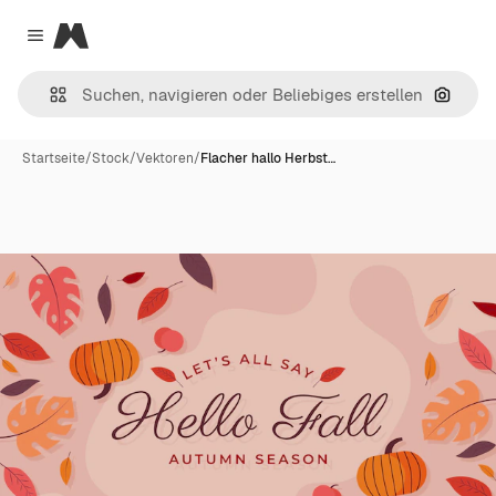
Magnific
Close menu
Nach B
Startseite
/
Stock
/
Vektoren
/
Flacher hallo Herbst…