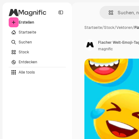
Erstellen
Startseite
/
Stock
/
Vektoren
/
Fl
Startseite
Suchen
Flacher Welt-Emoji-Ta
magnific
Stock
Entdecken
Alle tools