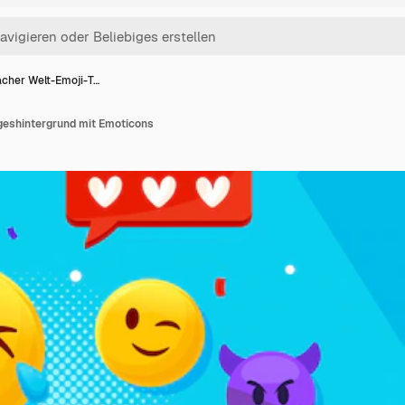
acher Welt-Emoji-T…
geshintergrund mit Emoticons