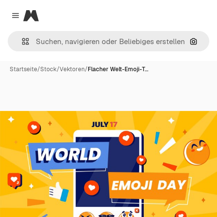
Magnific
Close menu
Nach B
Startseite
/
Stock
/
Vektoren
/
Flacher Welt-Emoji-T…