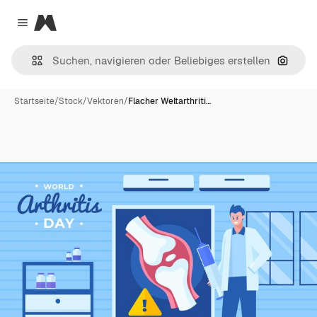
Magnific
Close menu
Nach B
Startseite
/
Stock
/
Vektoren
/
Flacher Weltarthriti…