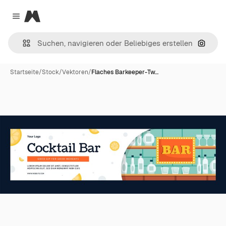
Magnific
Close menu
Nach B
Startseite
/
Stock
/
Vektoren
/
Flaches Barkeeper-Tw…