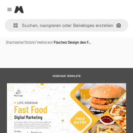
Magnific
Close menu
Nach B
Startseite
/
Stock
/
Vektoren
/
Flaches Design des F…