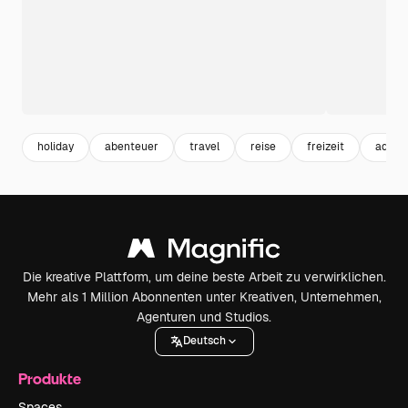
holiday
abenteuer
travel
reise
freizeit
adven
Die kreative Plattform, um deine beste Arbeit zu verwirklichen.
Mehr als 1 Million Abonnenten unter Kreativen, Unternehmen,
Agenturen und Studios.
Deutsch
Produkte
Spaces