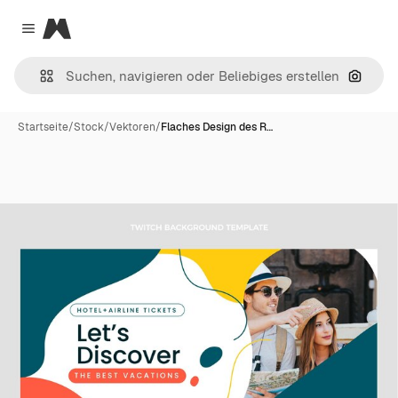
Magnific
Close menu
Nach B
Startseite
/
Stock
/
Vektoren
/
Flaches Design des R…