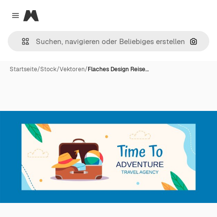
Magnific
Close menu
Nach B
Startseite
/
Stock
/
Vektoren
/
Flaches Design Reise…