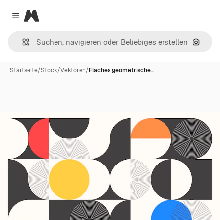
Magnific
Close menu
Nach B
Startseite
/
Stock
/
Vektoren
/
Flaches geometrische…