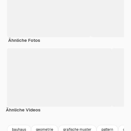
Ähnliche Fotos
Ähnliche Videos
Premium
Premium
Premium
Premium
Generiert v
bauhaus
geometrie
grafische muster
pattern
geom