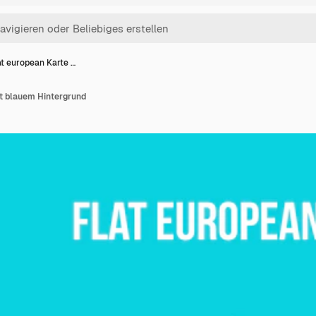
at european Karte …
it blauem Hintergrund