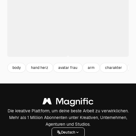
body
hand herz
avatar frau
arm
charakter
il
Die kreative Plattform, um deine beste Arbeit zu verwirklichen.
Mehr als 1 Million Abonnenten unter Kreativen, Unternehmen,
Agenturen und Studios.
Deutsch