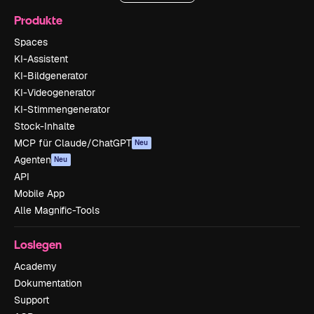
Produkte
Spaces
KI-Assistent
KI-Bildgenerator
KI-Videogenerator
KI-Stimmengenerator
Stock-Inhalte
MCP für Claude/ChatGPT
Neu
Agenten
Neu
API
Mobile App
Alle Magnific-Tools
Loslegen
Academy
Dokumentation
Support