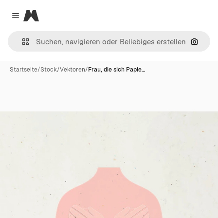
Magnific
Close menu
Nach B
Startseite
/
Stock
/
Vektoren
/
Frau, die sich Papie…