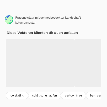
Fraueneislauf mit schneebedeckter Landschaft
katemangostar
Diese Vektoren könnten dir auch gefallen
ice skating
schlittschuhlaufen
cartoon frau
berg cartoo