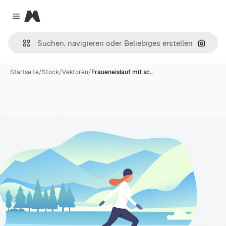
Magnific
Close menu
Nach B
Startseite
/
Stock
/
Vektoren
/
Fraueneislauf mit sc…