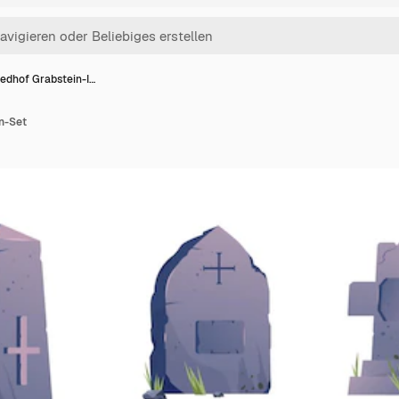
iedhof Grabstein-I…
n-Set