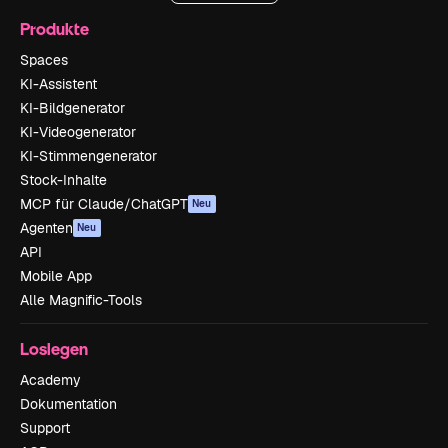
Produkte
Spaces
KI-Assistent
KI-Bildgenerator
KI-Videogenerator
KI-Stimmengenerator
Stock-Inhalte
MCP für Claude/ChatGPT
Neu
Agenten
Neu
API
Mobile App
Alle Magnific-Tools
Loslegen
Academy
Dokumentation
Support