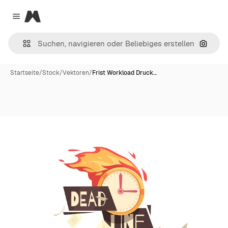
Magnific
Close menu
Nach B
Startseite
/
Stock
/
Vektoren
/
Frist Workload Druck…