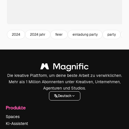
2024
2024 jahr
feier
einladung party
party
d
Die kreative Plattform, um deine beste Arbeit zu verwirklichen.
Mehr als 1 Million Abonnenten unter Kreativen, Unternehmen,
Agenturen und Studios.
Deutsch
Produkte
Spaces
KI-Assistent