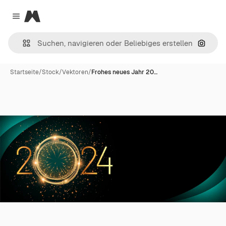
Magnific
Close menu
Nach B
Startseite
/
Stock
/
Vektoren
/
Frohes neues Jahr 20…