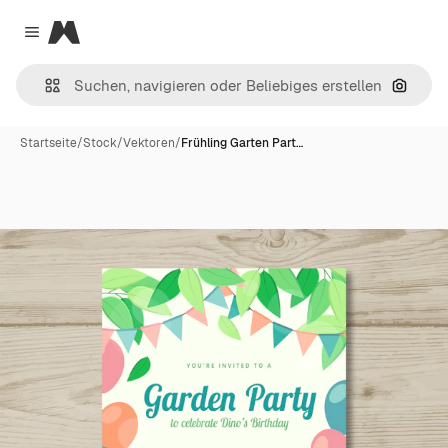
Magnific
Close menu
Nach B
Startseite
/
Stock
/
Vektoren
/
Frühling Garten Part…