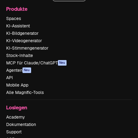
Produkte
Spaces
KI-Assistent
KI-Bildgenerator
KI-Videogenerator
KI-Stimmengenerator
Stock-Inhalte
MCP für Claude/ChatGPT
Neu
Agenten
Neu
API
Mobile App
Alle Magnific-Tools
Loslegen
Academy
Dokumentation
Support