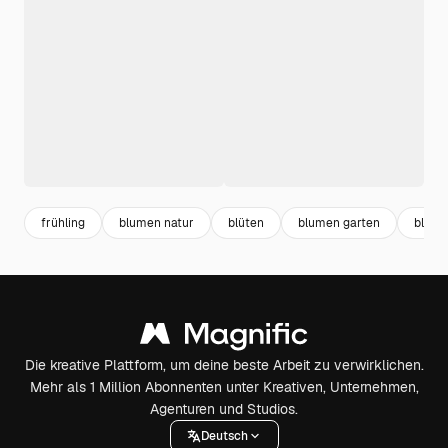
frühling
blumen natur
blüten
blumen garten
bloss
Die kreative Plattform, um deine beste Arbeit zu verwirklichen.
Mehr als 1 Million Abonnenten unter Kreativen, Unternehmen,
Agenturen und Studios.
Deutsch