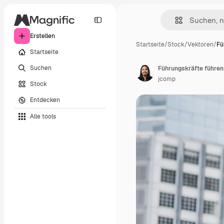
Erstellen
Startseite
/
Stock
/
Vektoren
/
Fü
Startseite
Suchen
jcomp
Stock
Entdecken
Alle tools