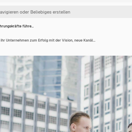
hrungskräfte führe…
Führungskräfte führen ihr Unternehmen zum Erfolg mit der Vision, neue Kanäle zu sehen, um das Wachstum des Unternehmens zu fördern