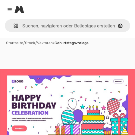
Magnific
Close menu
Nach B
Startseite
/
Stock
/
Vektoren
/
Geburtstagsvorlage