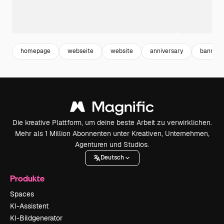
homepage
webseite
website
anniversary
banner 
Die kreative Plattform, um deine beste Arbeit zu verwirklichen.
Mehr als 1 Million Abonnenten unter Kreativen, Unternehmen,
Agenturen und Studios.
Deutsch
Produkte
Spaces
KI-Assistent
KI-Bildgenerator