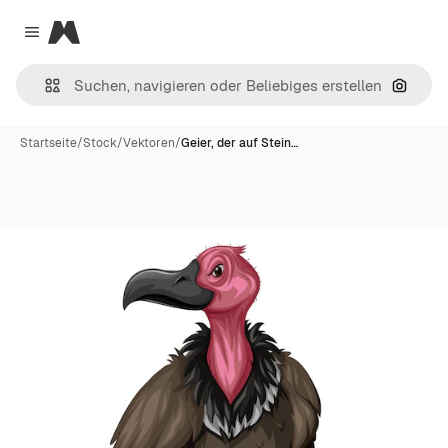
Magnific
Close menu
Nach B
Startseite
/
Stock
/
Vektoren
/
Geier, der auf Stein…