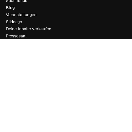
Suchtrends
Blog
Veranstaltungen
Slidesgo
Deine Inhalte verkaufen
Pressesaal
Suchst du nach magnific.ai
Kontakt aufnehmen
Kundensupport
Instagram
YouTube
LinkedIn
TikTok
Discord
X
Reddit