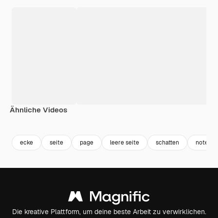
Ähnliche Videos
Premium
Premium
Generiert von KI
Premium
Premium
ecke
seite
page
leere seite
schatten
note
Die kreative Plattform, um deine beste Arbeit zu verwirklichen.