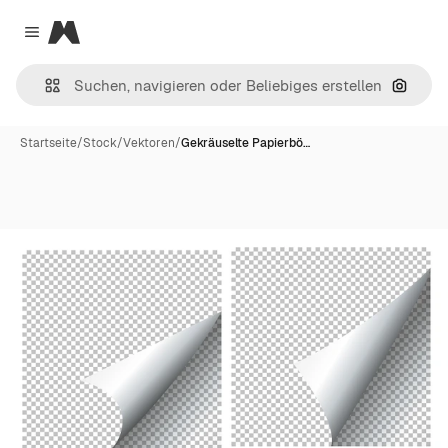
Magnific
Close menu
Nach B
Startseite
/
Stock
/
Vektoren
/
Gekräuselte Papierbö…