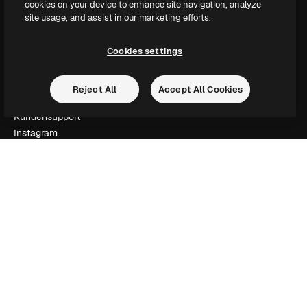
cookies on your device to enhance site navigation, analyze
Slidesgo
site usage, and assist in our marketing efforts.
Deine Inhalte verkaufen
Pressesaal
Cookies settings
Suchst du nach magnific.ai
Reject All
Accept All Cookies
Kontakt aufnehmen
Kundensupport
Instagram
YouTube
LinkedIn
TikTok
Discord
X
Reddit
Copyright © 2010-
2026
Freepik Company S.L.U.
Alle Rechte vorbehalten
.