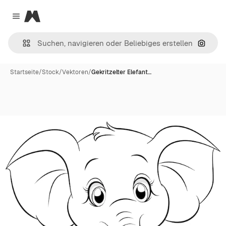
Magnific
Close menu
Nach B
Startseite
/
Stock
/
Vektoren
/
Gekritzelter Elefant…