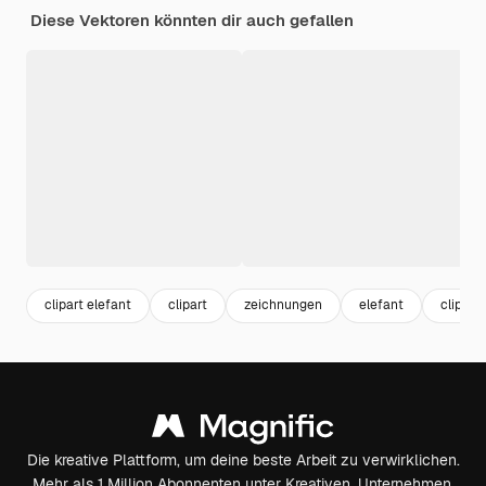
Diese Vektoren könnten dir auch gefallen
clipart elefant
clipart
zeichnungen
elefant
clipart
Die kreative Plattform, um deine beste Arbeit zu verwirklichen.
Mehr als 1 Million Abonnenten unter Kreativen, Unternehmen,