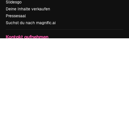
Slidesgo
Deine Inhalte verkaufen
Pressesaal
Suchst du nach magnific.ai
Kontakt aufnehmen
Kundensupport
Instagram
YouTube
LinkedIn
TikTok
Discord
X
Reddit
Copyright © 2010-
2026
Freepik Company S.L.U.
Alle Rechte vorbehalten
.