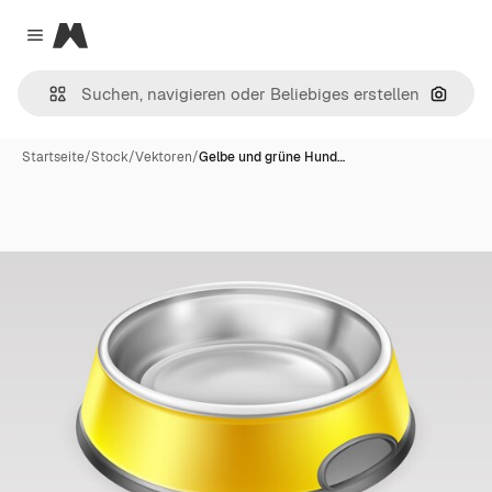
Magnific
Close menu
Nach B
Startseite
/
Stock
/
Vektoren
/
Gelbe und grüne Hund…