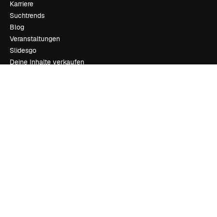
Karriere
Suchtrends
Blog
Veranstaltungen
Slidesgo
Deine Inhalte verkaufen
Pressesaal
Suchst du nach magnific.ai
Kontakt aufnehmen
Kundensupport
Instagram
YouTube
LinkedIn
TikTok
Discord
X
Reddit