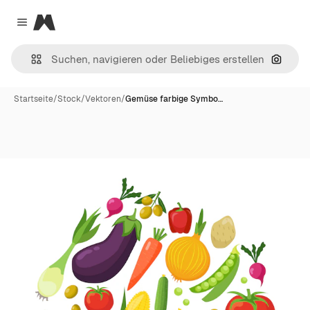
Magnific
Close menu
Nach B
Startseite
/
Stock
/
Vektoren
/
Gemüse farbige Symbo…