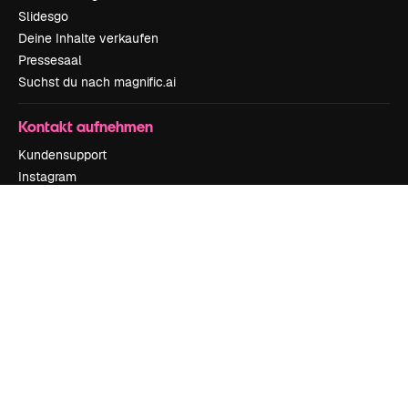
Slidesgo
Deine Inhalte verkaufen
Pressesaal
Suchst du nach magnific.ai
Kontakt aufnehmen
Kundensupport
Instagram
YouTube
LinkedIn
TikTok
Discord
X
Reddit
Copyright © 2010-
2026
Freepik Company S.L.U.
Alle Rechte vorbehalten
.