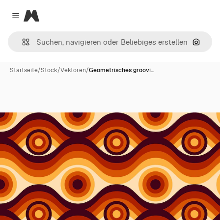
Magnific
Close menu
Nach B
Startseite
/
Stock
/
Vektoren
/
Geometrisches groovi…