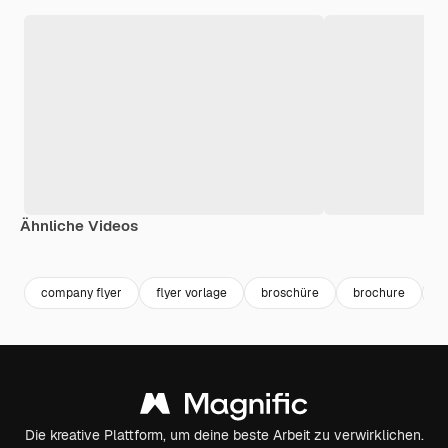
Ähnliche Videos
Premium
Premium
Premium
Premium
company flyer
flyer vorlage
broschüre
brochure
c
Die kreative Plattform, um deine beste Arbeit zu verwirklichen.