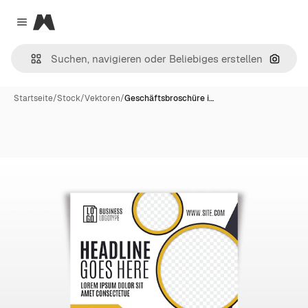
Magnific
Close menu
Nach B
Startseite
/
Stock
/
Vektoren
/
Geschäftsbroschüre i…