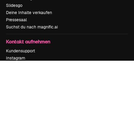
Slidesgo
Deine Inhalte verkaufen
Pressesaal
Suchst du nach magnific.ai
Kontakt aufnehmen
Kundensupport
Instagram
YouTube
LinkedIn
TikTok
Discord
X
Reddit
Copyright © 2010-
2026
Freepik Company S.L.U.
Alle Rechte vorbehalten
.