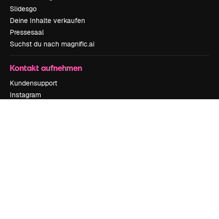
Slidesgo
Deine Inhalte verkaufen
Pressesaal
Suchst du nach magnific.ai
Kontakt aufnehmen
Kundensupport
Instagram
YouTube
LinkedIn
TikTok
Discord
X
Reddit
Copyright © 2010-
2026
Freepik Company S.L.U.
Alle Rechte vorbehalten
.