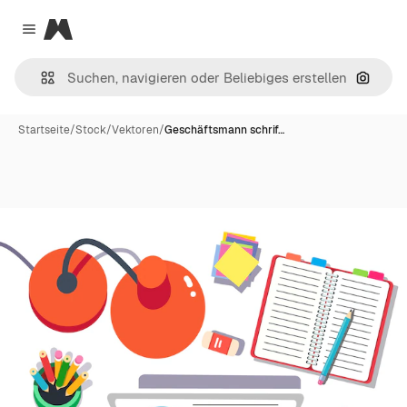
Magnific
Close menu
Nach B
Startseite
/
Stock
/
Vektoren
/
Geschäftsmann schrif…