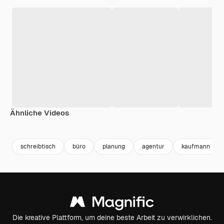
Ähnliche Videos
Premium
Premium
Generiert von KI
schreibtisch
büro
planung
agentur
kaufmann
Die kreative Plattform, um deine beste Arbeit zu verwirklichen.