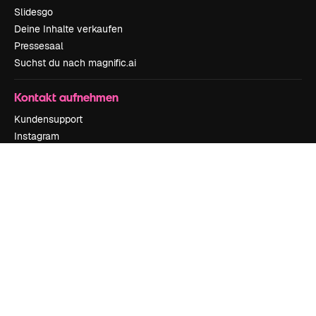
Slidesgo
Deine Inhalte verkaufen
Pressesaal
Suchst du nach magnific.ai
Kontakt aufnehmen
Kundensupport
Instagram
YouTube
LinkedIn
TikTok
Discord
X
Reddit
Copyright © 2010-
2026
Freepik Company S.L.U.
Alle Rechte vorbehalten
.