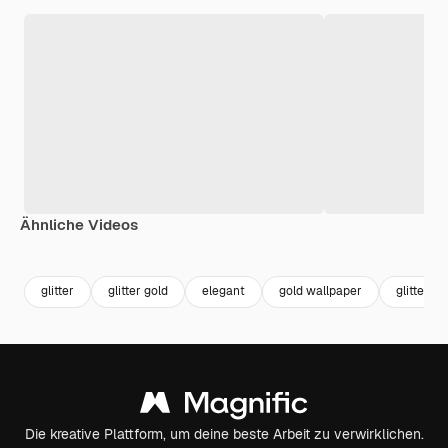
Ähnliche Videos
Premium
Premium
Premium
Premium
glitter
glitter gold
elegant
gold wallpaper
glitter h
Die kreative Plattform, um deine beste Arbeit zu verwirklichen.