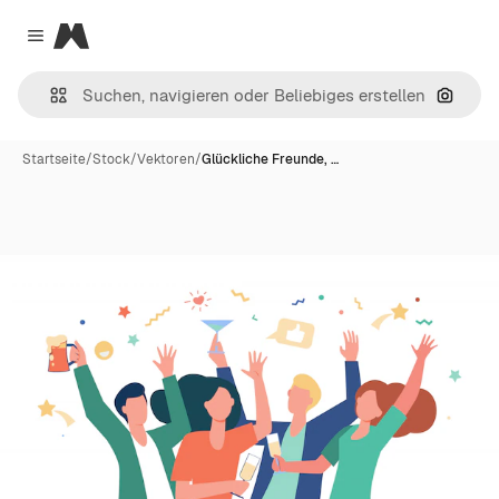
Magnific
Close menu
Nach B
Startseite
/
Stock
/
Vektoren
/
Glückliche Freunde, …