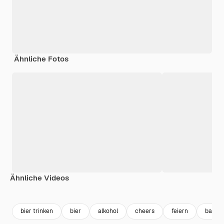
Ähnliche Fotos
Ähnliche Videos
Premium
Premium
bier trinken
bier
alkohol
cheers
feiern
bar