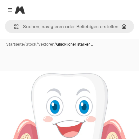
Magnific
Close menu
Nach B
Startseite
/
Stock
/
Vektoren
/
Glücklicher starker …