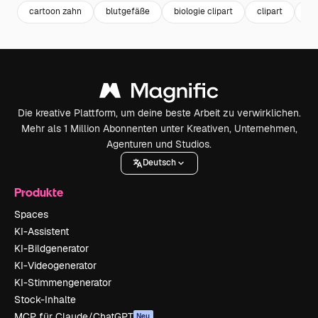
cartoon zahn
blutgefäße
biologie clipart
clipart
cl
Die kreative Plattform, um deine beste Arbeit zu verwirklichen.
Mehr als 1 Million Abonnenten unter Kreativen, Unternehmen,
Agenturen und Studios.
Deutsch
Produkte
Spaces
KI-Assistent
KI-Bildgenerator
KI-Videogenerator
KI-Stimmengenerator
Stock-Inhalte
MCP für Claude/ChatGPT
Neu