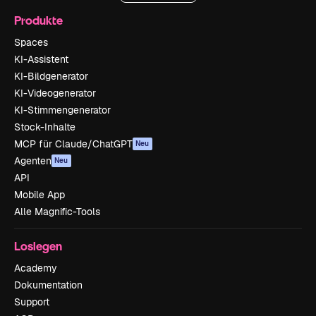
Produkte
Spaces
KI-Assistent
KI-Bildgenerator
KI-Videogenerator
KI-Stimmengenerator
Stock-Inhalte
MCP für Claude/ChatGPT
Neu
Agenten
Neu
API
Mobile App
Alle Magnific-Tools
Loslegen
Academy
Dokumentation
Support