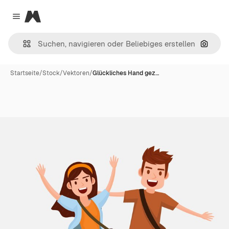
Magnific
Close menu
Nach B
Startseite
/
Stock
/
Vektoren
/
Glückliches Hand gez…