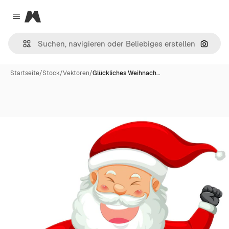
Magnific
Close menu
Nach B
Startseite
/
Stock
/
Vektoren
/
Glückliches Weihnach…