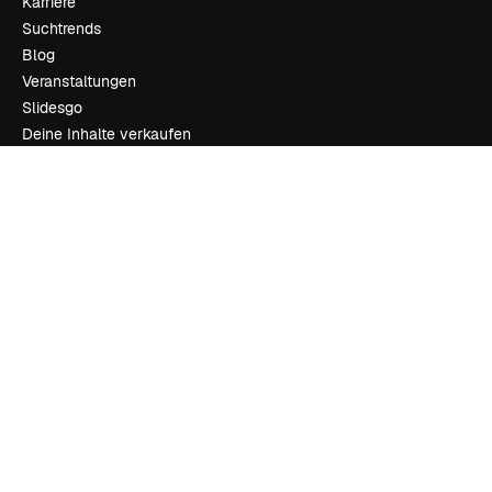
Karriere
Suchtrends
Blog
Veranstaltungen
Slidesgo
Deine Inhalte verkaufen
Pressesaal
Suchst du nach magnific.ai
Kontakt aufnehmen
Kundensupport
Instagram
YouTube
LinkedIn
TikTok
Discord
X
Reddit