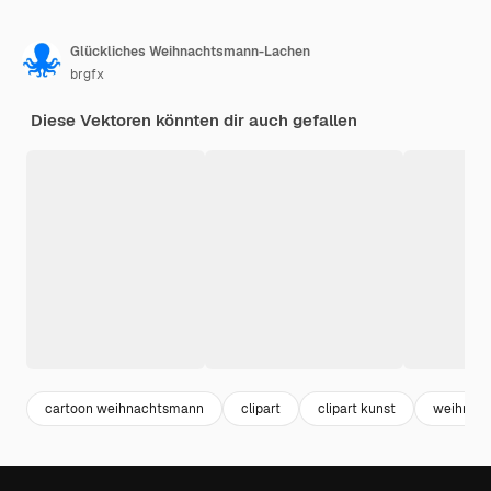
Glückliches Weihnachtsmann-Lachen
brgfx
Diese Vektoren könnten dir auch gefallen
cartoon weihnachtsmann
clipart
clipart kunst
weihnac