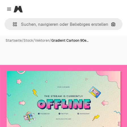
Magnific
Close menu
Nach B
Startseite
/
Stock
/
Vektoren
/
Gradient Cartoon 90e…