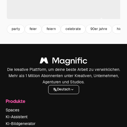
party
feier
feiern
celebrate
90er jahre
hinter
Die kreative Plattform, um deine beste Arbeit zu verwirklichen.
Mehr als 1 Million Abonnenten unter Kreativen, Unternehmen,
Agenturen und Studios.
Deutsch
Produkte
Spaces
KI-Assistent
KI-Bildgenerator