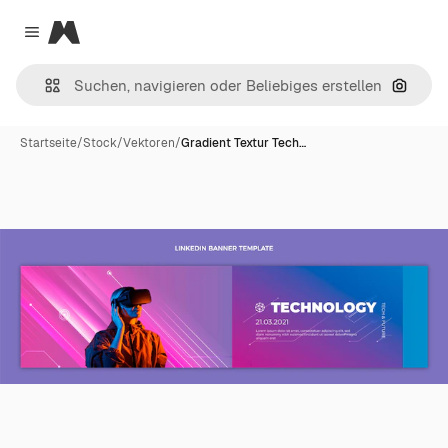
Magnific
Close menu
Nach B
Startseite
/
Stock
/
Vektoren
/
Gradient Textur Tech…