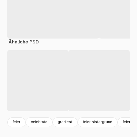
Ähnliche PSD
feier
celebrate
gradient
feier hintergrund
feiern