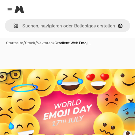
Magnific
Close menu
Nach B
Startseite
/
Stock
/
Vektoren
/
Gradient Welt Emoji …