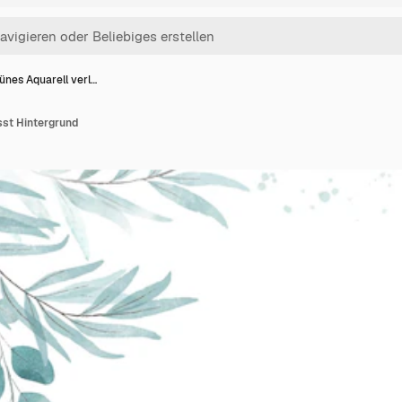
ünes Aquarell verl…
sst Hintergrund