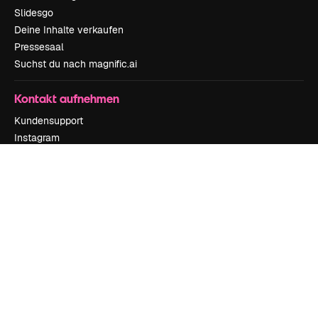
Slidesgo
Deine Inhalte verkaufen
Pressesaal
Suchst du nach magnific.ai
Kontakt aufnehmen
Kundensupport
Instagram
YouTube
LinkedIn
TikTok
Discord
X
Reddit
Copyright © 2010-
2026
Freepik Company S.L.U.
Alle Rechte vorbehalten
.