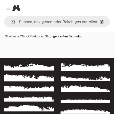
Magnific
Close menu
Nach B
Startseite
/
Stock
/
Vektoren
/
Grunge Kanten Sammlu…